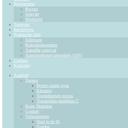
Programma
Recrea
Selectie
Wedstrijd
Tarieven
Inschrijven
Praktische info
Adressen
Rekeningnummer
Aangifte ongeval
Aanspreekpunt integriteit (API)
Contact
Kalender
Aanbod
Turnen
Peuter-ouder gym
Kleuters
Toestelturnen recrea
Trampoline-tumbling C
Rope Skipping
G-sport
Volwassenen
Start to be fit
Zumba