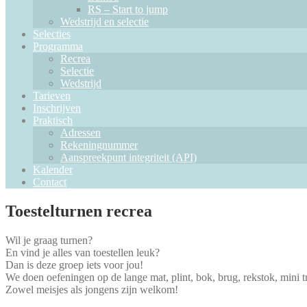
RS – Start to jump
Wedstrijd en selectie
Selecties
Programma
Recrea
Selectie
Wedstrijd
Tarieven
Inschrijven
Praktisch
Adressen
Rekeningnummer
Aanspreekpunt integriteit (API)
Kalender
Contact
Toestelturnen recrea
Wil je graag turnen?
En vind je alles van toestellen leuk?
Dan is deze groep iets voor jou!
We doen oefeningen op de lange mat, plint, bok, brug, rekstok, mini
Zowel meisjes als jongens zijn welkom!