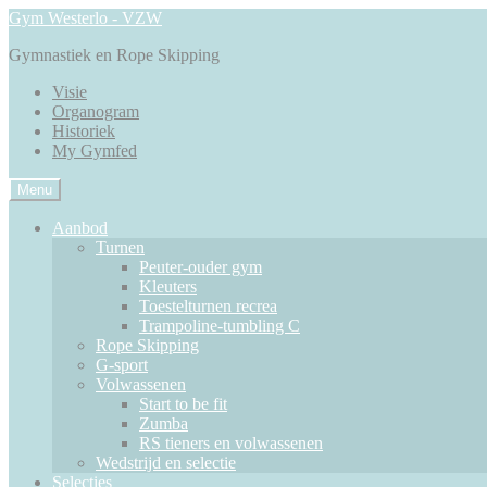
Ga
Ga
Gym Westerlo - VZW
door
direct
Gymnastiek en Rope Skipping
naar
naar
navigatie
de
Visie
inhoud
Organogram
Historiek
My Gymfed
Menu
Aanbod
Turnen
Peuter-ouder gym
Kleuters
Toestelturnen recrea
Trampoline-tumbling C
Rope Skipping
G-sport
Volwassenen
Start to be fit
Zumba
RS tieners en volwassenen
Wedstrijd en selectie
Selecties